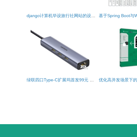
django计算机毕设旅行社网站的设计与实现lyu7f9
绿联四口Type-C扩展坞首发99元 瞄准计算机网络设计成果转移痛点的创新契机